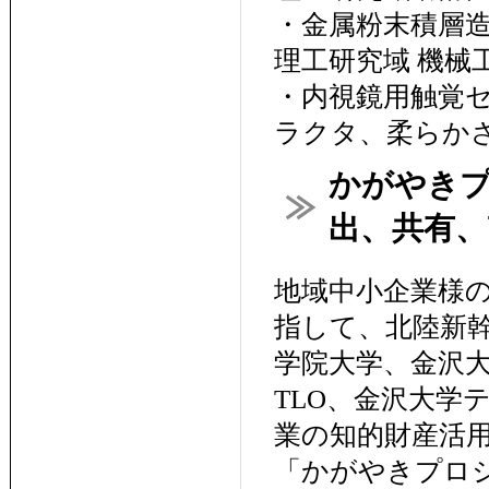
・金属粉末積層
理工研究域 機械
・内視鏡用触覚
ラクタ、柔らか
かがやきプ
出、共有、
地域中小企業様
指して、北陸新幹
学院大学、金沢
TLO、金沢大学
業の知的財産活
「かがやきプロ