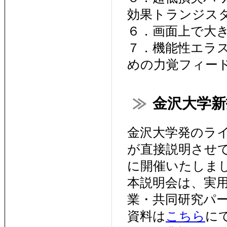
効果トランジス
６．画面上で大
７．機能性エラ
めの力覚フィー
金沢大学新技
金沢大学発のラ
が直接説明させて
に開催いたしま
本説明会は、実
業・共同研究パ
資料は
こちら
に