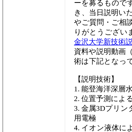
ーを募るもので
き、当日説明い
やご質問・ご相
りがとうござい
金沢大学新技術説
資料や説明動画
術は下記となっ
【説明技術】
1. 能登海洋深
2. 位置予測に
3. 金属3Dプ
用電極
4. イオン液体