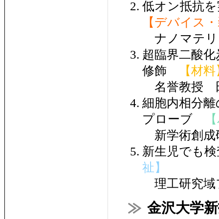
低オン抵抗を
【デバイス・
ナノマテリア
超臨界二酸化
修飾
【材料
名誉教授 田
細胞内相分離
プローブ
【
新学術創成研
新生児でも
祉】
理工研究域フ
金沢大学新