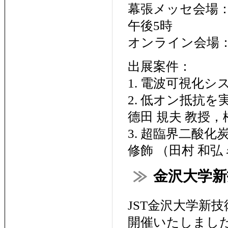
幕張メッセ会場： 2
午後5時
オンライン会場： 2
出展案件：
1. 電波可視化システ
2. 低オン抵抗を
德田 規夫 教授，松本
3. 超臨界二酸
修飾 （田村 和弘 名
金沢大学新
JST金沢大学新技
開催いたしまし