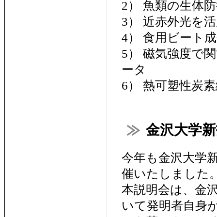
2） 魚類の生体
3） 近赤外光を
4） 食用ビート
5） 磁気強度で
ータ
6） 熱可塑性炭素
金沢大学新技
今年も金沢大学新
催いたしました
本説明会は、金
いて発明者自身