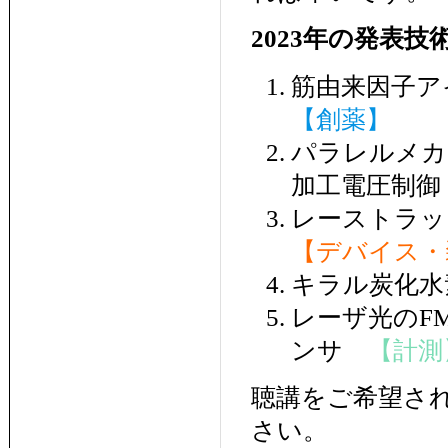
2023年の発表技
筋由来因子
【創薬】
パラレルメカ
加工電圧制
レーストラ
【デバイス・
キラル炭化
レーザ光のF
ンサ
【計測
聴講をご希望さ
さい。