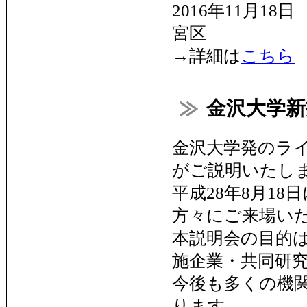
2016年11月1
宮区
→詳細は
こちら
金沢大学新技
金沢大学発のラ
がご説明いたし
平成28年8月1
方々にご来場い
本説明会の目的
施企業・共同研
今後も多くの機
ります。