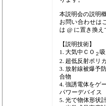
本説明会の説明
お問い合わせはこちらまで
は @ に置き換え
【説明技術】
1. 大気中ＣＯ
吸
２
2. 超低反射ポ
3. 放射線被爆
合物
4. 強誘電体を
パワーデバイス
5. 光で物体形