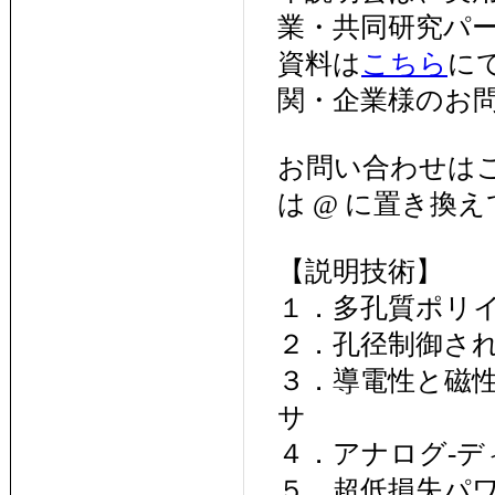
業・共同研究パ
資料は
こちら
に
関・企業様のお
お問い合わせはこちらまで
は @ に置き換え
【説明技術】
１．多孔質ポリ
２．孔径制御さ
３．導電性と磁
サ
４．アナログ-
５．超低損失パ