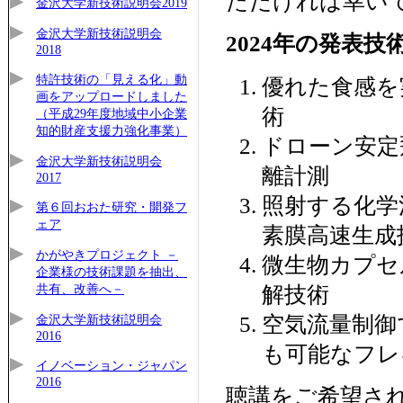
ただければ幸い
金沢大学新技術説明会2019
金沢大学新技術説明会
2024年の発表技
2018
特許技術の「見える化」動
優れた食感を
画をアップロードしました
術
（平成29年度地域中小企業
知的財産支援力強化事業）
ドローン安定
金沢大学新技術説明会
離計測
2017
照射する化学
第６回おおた研究・開発フ
ェア
素膜高速生成
かがやきプロジェクト －
微生物カプセ
企業様の技術課題を抽出、
共有、改善へ－
解技術
空気流量制御
金沢大学新技術説明会
2016
も可能なフレ
イノベーション・ジャパン
2016
聴講をご希望さ